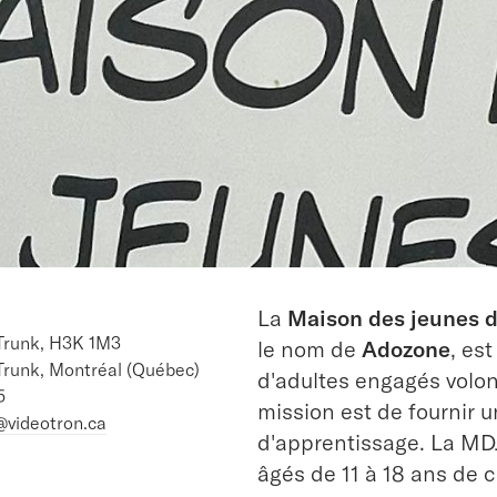
La
Maison des jeunes d
Trunk, H3K 1M3
le nom de
Adozone
, es
Trunk, Montréal (Québec)
d'adultes engagés volo
5
mission est de fournir 
videotron.ca
d'apprentissage. La MDJ
âgés de 11 à 18 ans de c