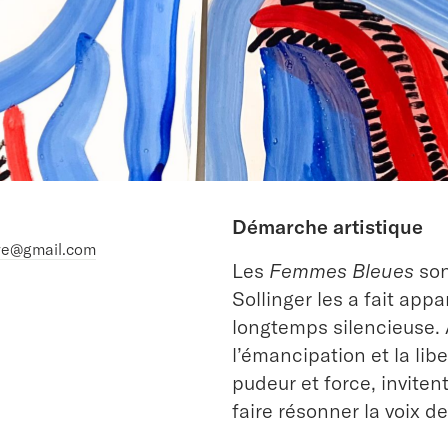
Démarche artistique
ire@gmail.com
Les
Femmes Bleues
son
Sollinger les a fait app
longtemps silencieuse. À
l’émancipation et la lib
pudeur et force, inviten
faire résonner la voix d