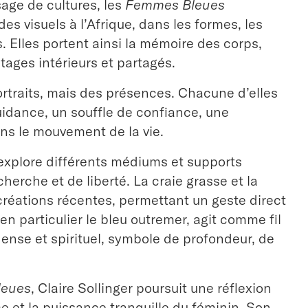
age de cultures, les
Femmes Bleues
s visuels à l’Afrique, dans les formes, les
. Elles portent ainsi la mémoire des corps,
tages intérieurs et partagés.
ortraits, mais des présences. Chacune d’elles
uidance, un souffle de confiance, une
ans le mouvement de la vie.
explore différents médiums et supports
erche et de liberté. La craie grasse et la
réations récentes, permettant un geste direct
, en particulier le bleu outremer, agit comme fil
nse et spirituel, symbole de profondeur, de
leues
, Claire Sollinger poursuit une réflexion
nce et la puissance tranquille du féminin. Son